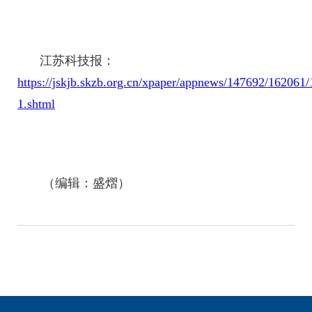
江苏科技报：
https://jskjb.skzb.org.cn/xpaper/appnews/147692/162061
1.shtml
（编辑：盛熠）