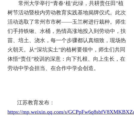
常州大学举行“青春‘植’此绿，共耕责任田”植
树节活动暨校内劳动教育实践基地揭牌仪式。此次
活动选取了常州市市树——玉兰树进行栽种。师生
们手持铁锹、水桶，热情高涨地投入到劳动中，扶
苗、培土、浇水，每一个步骤都认真细致，现场热
火朝天。从“深坑实土”的植树要领中，师生们共同
体悟“责任”校训的深意：向下扎根、向上生长，在
劳动中学会担当、在合作中学会创造。
江苏教育发布：
https://mp.weixin.qq.com/s/GCPpFw6q8sbfV8XMKBXZ