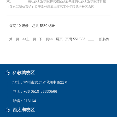
式。 由江苏工业学院和武进区政府共建的江苏工业学院体育馆
（又名武进体育馆）位于常州科教城江苏工业学院武进校区东区
每页
10
记录
总共
5530
记录
第一页
<<上一页
下一页>>
尾页
页码
551
/
553
跳转到
科教城校区
地址：常州市武进区滆湖中路21号
电话：+86 0519-86330566
邮编：213164
西太湖校区