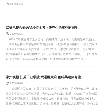
2009/02/26
武进电视台专访我校特本考上研究生的李亚丽同学
2009/02/25
2009年研究生考试上月进行，而在江苏工业学院，河南籍姑娘李亚丽，
一名高考落榜后来校读特本自考的学生，经过4年的不懈努力，被正式录取
为江苏工业学院安全技术及工程专业的硕士研究生08级新生，这个“灰姑
娘”的故事最近在全校师生中传开，让大家打心眼里生出敬佩。 李亚丽来
自河南方城，4年前高考名落孙山，给这位河南姑娘以巨大的打击
常州晚报 江苏工业学院 武进区政府 签约共建体育馆
2009/02/20
武进区人民政府、江苏工业学院近日正式签约，总投资约1亿元共建江
苏工业学院武进校区体育馆，预计2010年竣工。据悉，建成后的体育馆属
于乙级中型体育馆，主馆场地长47.2米，宽38.4米，可容纳观众4998人。
体育馆还配以篮球训练馆、游泳馆、健身房、斯诺克训练房等多个副馆，是